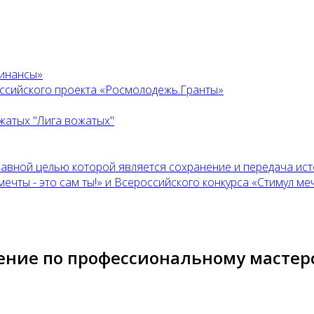
финансы»
оссийского проекта «Росмолодежь.Гранты»
жатых "Лига вожатых"
главной целью которой является сохранение и передача ис
ты - это сам ты!» и Всероссийского конкурса «Стимул мечт
ение по профессиональному мастер