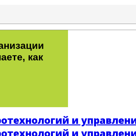
ганизации
аете, как