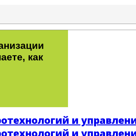
ганизации
аете, как