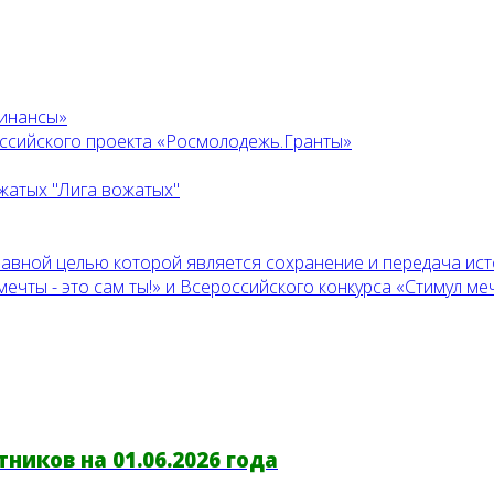
финансы»
оссийского проекта «Росмолодежь.Гранты»
жатых "Лига вожатых"
главной целью которой является сохранение и передача ис
ты - это сам ты!» и Всероссийского конкурса «Стимул мечт
ников на 01.06.2026 года