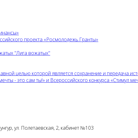
финансы»
оссийского проекта «Росмолодежь.Гранты»
жатых "Лига вожатых"
главной целью которой является сохранение и передача ис
ты - это сам ты!» и Всероссийского конкурса «Стимул мечт
унгур, ул. Полетаевская, 2, кабинет №103