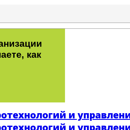
ганизации
аете, как