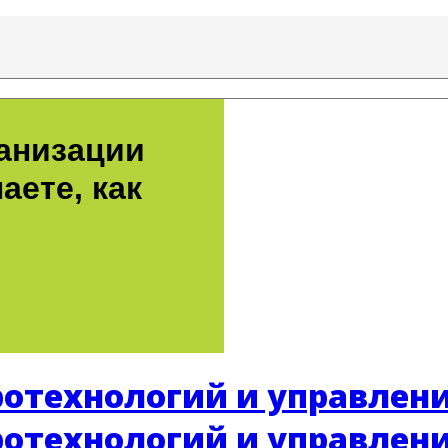
ганизации
аете, как