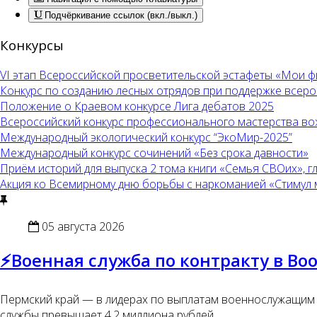
Подчёркивание ссылок (вкл./выкл.)
Конкурсы
VI этап Всероссийской просветительской эстафеты «Мои 
Конкурс по созданию лесных отрядов при поддержке всер
Положение о Краевом конкурсе Лига дебатов 2025
Всероссийский конкурс профессионального мастерства во
Международный экологический конкурс “ЭкоМир-2025”
Международный конкурс сочинений «Без срока давности»
Приём историй для выпуска 2 тома книги «Семья СВОих», 
Акция ко Всемирному дню борьбы с наркоманией «Стимул меч
05 августа 2026
⚡️Военная служба по контракту в В
Пермский край — в лидерах по выплатам военнослужащим п
службы превышает 4,2 миллиона рублей.