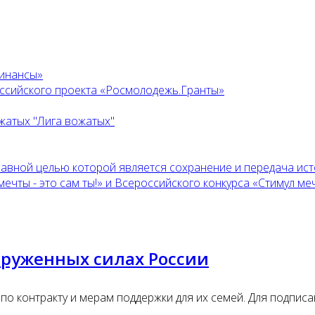
финансы»
оссийского проекта «Росмолодежь.Гранты»
жатых "Лига вожатых"
главной целью которой является сохранение и передача ис
ты - это сам ты!» и Всероссийского конкурса «Стимул мечт
ооруженных силах России
о контракту и мерам поддержки для их семей. Для подписа