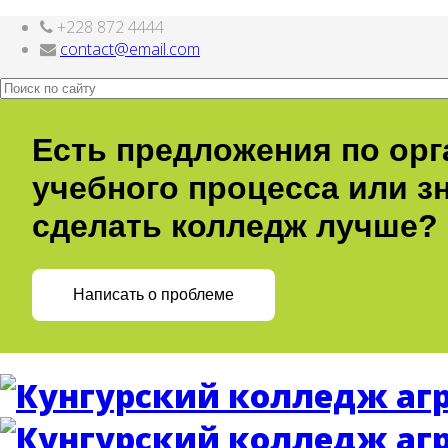
+228 872 4444
Все для
Joomla
. Бесплатные шаблоны и расширения.
contact@email.com
Есть предложения по ор
учебного процесса или зн
сделать колледж лучше?
Написать о проблеме