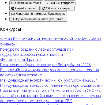
Светлый контраст
Тёмный контраст
Серый контраст
Сбросить контраст
Навигация с помощью Клавиатуры
Подчёркивание ссылок (вкл./выкл.)
Конкурсы
VI этап Всероссийской просветительской эстафеты «Мои
финансы»
Конкурс по созданию лесных отрядов при
поддержке всероссийского проекта
«Росмолодежь.Гранты»
Положение о Краевом конкурсе Лига дебатов 2025
Всероссийский конкурс профессионального мастерства
вожатых "Лига вожатых"
Международный экологический конкурс “ЭкоМир-2025”
Международный конкурс сочинений «Без срока давности»
Приём историй для выпуска 2 тома книги «Семья СВОих»,
главной целью которой является сохранение и передача
исторической памяти об участниках СВО