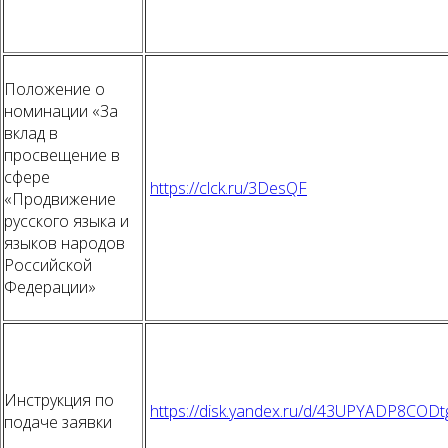
Положение о
номинации «За
вклад в
просвещение в
сфере
https://clck.ru/3DesQF
«Продвижение
русского языка и
языков народов
Российской
Федерации»
Инструкция по
https://disk.yandex.ru/d/43UPYADP8CODt
подаче заявки