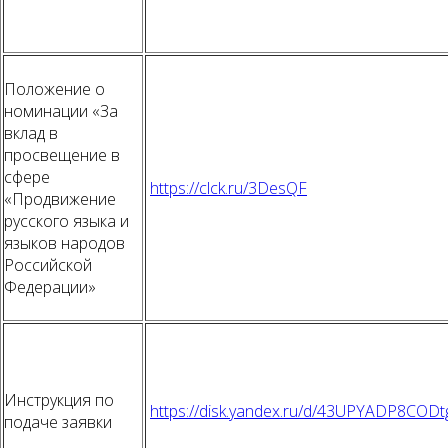
Положение о
номинации «За
вклад в
просвещение в
сфере
https://clck.ru/3DesQF
«Продвижение
русского языка и
языков народов
Российской
Федерации»
Инструкция по
https://disk.yandex.ru/d/43UPYADP8CODt
подаче заявки