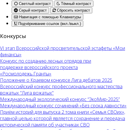
Светлый контраст
Тёмный контраст
Серый контраст
Сбросить контраст
Навигация с помощью Клавиатуры
Подчёркивание ссылок (вкл./выкл.)
Конкурсы
VI этап Всероссийской просветительской эстафеты «Мои
финансы»
Конкурс по созданию лесных отрядов при
поддержке всероссийского проекта
«Росмолодежь.Гранты»
Положение о Краевом конкурсе Лига дебатов 2025
Всероссийский конкурс профессионального мастерства
вожатых "Лига вожатых"
Международный экологический конкурс “ЭкоМир-2025”
Международный конкурс сочинений «Без срока давности»
Приём историй для выпуска 2 тома книги «Семья СВОих»,
главной целью которой является сохранение и передача
исторической памяти об участниках СВО