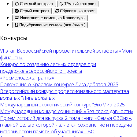
Светлый контраст
Тёмный контраст
Серый контраст
Сбросить контраст
Навигация с помощью Клавиатуры
Подчёркивание ссылок (вкл./выкл.)
Конкурсы
VI этап Всероссийской просветительской эстафеты «Мои
финансы»
Конкурс по созданию лесных отрядов при
поддержке всероссийского проекта
«Росмолодежь.Гранты»
Положение о Краевом конкурсе Лига дебатов 2025
Всероссийский конкурс профессионального мастерства
вожатых "Лига вожатых"
Международный экологический конкурс “ЭкоМир-2025”
Международный конкурс сочинений «Без срока давности»
Приём историй для выпуска 2 тома книги «Семья СВОих»,
главной целью которой является сохранение и передача
исторической памяти об участниках СВО