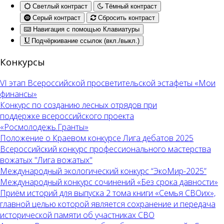
Светлый контраст
Тёмный контраст
Серый контраст
Сбросить контраст
Навигация с помощью Клавиатуры
Подчёркивание ссылок (вкл./выкл.)
Конкурсы
VI этап Всероссийской просветительской эстафеты «Мои
финансы»
Конкурс по созданию лесных отрядов при
поддержке всероссийского проекта
«Росмолодежь.Гранты»
Положение о Краевом конкурсе Лига дебатов 2025
Всероссийский конкурс профессионального мастерства
вожатых "Лига вожатых"
Международный экологический конкурс “ЭкоМир-2025”
Международный конкурс сочинений «Без срока давности»
Приём историй для выпуска 2 тома книги «Семья СВОих»,
главной целью которой является сохранение и передача
исторической памяти об участниках СВО