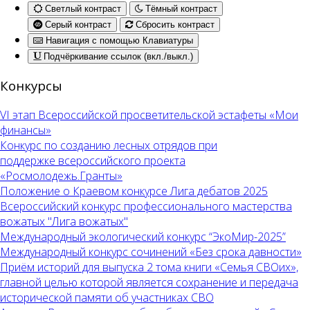
Светлый контраст
Тёмный контраст
Серый контраст
Сбросить контраст
Навигация с помощью Клавиатуры
Подчёркивание ссылок (вкл./выкл.)
Конкурсы
VI этап Всероссийской просветительской эстафеты «Мои
финансы»
Конкурс по созданию лесных отрядов при
поддержке всероссийского проекта
«Росмолодежь.Гранты»
Положение о Краевом конкурсе Лига дебатов 2025
Всероссийский конкурс профессионального мастерства
вожатых "Лига вожатых"
Международный экологический конкурс “ЭкоМир-2025”
Международный конкурс сочинений «Без срока давности»
Приём историй для выпуска 2 тома книги «Семья СВОих»,
главной целью которой является сохранение и передача
исторической памяти об участниках СВО