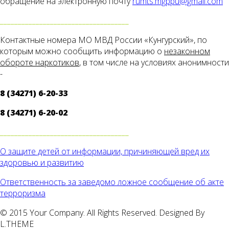
обращение на электронную почту
rumts.mgppu@gmail.com
____________________________________
Контактные номера МО МВД России «Кунгурский», по
которым можно сообщить информацию о
незаконном
обороте наркотиков
, в том числе на условиях анонимности
-
8 (34271) 6-20-33
8 (34271) 6-20-02
____________________________________
О защите детей от информации, причиняющей вред их
здоровью и развитию
Ответственность за заведомо ложное сообщение об акте
терроризма
© 2015 Your Company. All Rights Reserved. Designed By
L.THEME