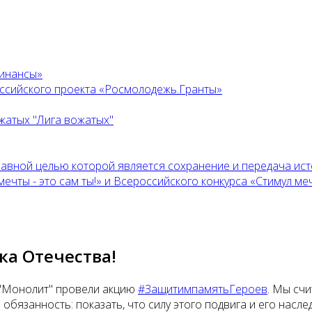
финансы»
оссийского проекта «Росмолодежь.Гранты»
жатых "Лига вожатых"
главной целью которой является сохранение и передача ис
ты - это сам ты!» и Всероссийского конкурса «Стимул мечт
а Отечества!
 "Монолит" провели акцию
#ЗащитимпамятьГероев
. Мы счи
 обязанность: показать, что силу этого подвига и его нас