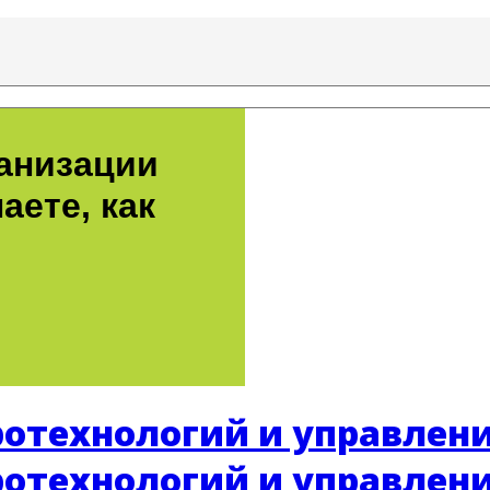
ганизации
аете, как