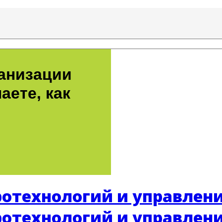
ганизации
аете, как