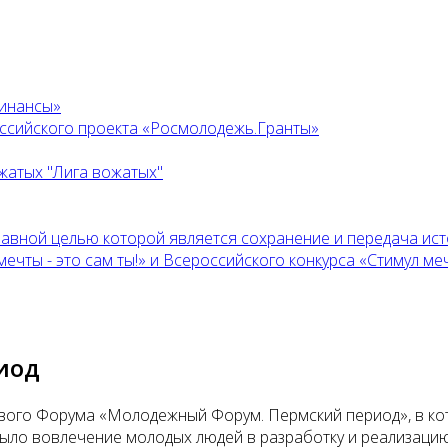
финансы»
оссийского проекта «Росмолодежь.Гранты»
жатых "Лига вожатых"
главной целью которой является сохранение и передача ис
ты - это сам ты!» и Всероссийского конкурса «Стимул мечт
иод
аевого Форума «Молодежный Форум. Пермский период», в к
было вовлечение молодых людей в разработку и реализаци