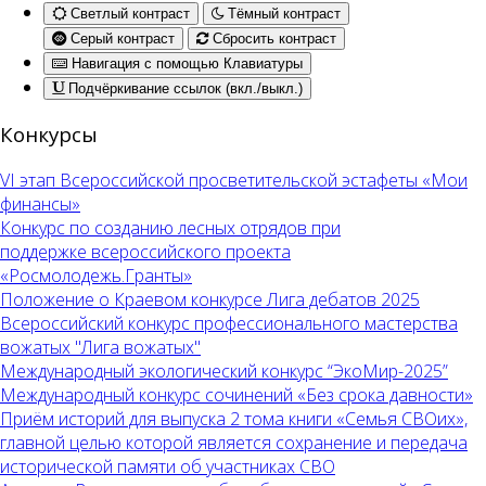
Светлый контраст
Тёмный контраст
Серый контраст
Сбросить контраст
Навигация с помощью Клавиатуры
Подчёркивание ссылок (вкл./выкл.)
Конкурсы
VI этап Всероссийской просветительской эстафеты «Мои
финансы»
Конкурс по созданию лесных отрядов при
поддержке всероссийского проекта
«Росмолодежь.Гранты»
Положение о Краевом конкурсе Лига дебатов 2025
Всероссийский конкурс профессионального мастерства
вожатых "Лига вожатых"
Международный экологический конкурс “ЭкоМир-2025”
Международный конкурс сочинений «Без срока давности»
Приём историй для выпуска 2 тома книги «Семья СВОих»,
главной целью которой является сохранение и передача
исторической памяти об участниках СВО