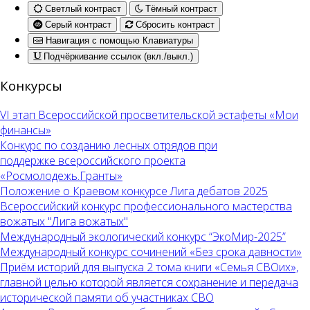
Светлый контраст
Тёмный контраст
Серый контраст
Сбросить контраст
Навигация с помощью Клавиатуры
Подчёркивание ссылок (вкл./выкл.)
Конкурсы
VI этап Всероссийской просветительской эстафеты «Мои
финансы»
Конкурс по созданию лесных отрядов при
поддержке всероссийского проекта
«Росмолодежь.Гранты»
Положение о Краевом конкурсе Лига дебатов 2025
Всероссийский конкурс профессионального мастерства
вожатых "Лига вожатых"
Международный экологический конкурс “ЭкоМир-2025”
Международный конкурс сочинений «Без срока давности»
Приём историй для выпуска 2 тома книги «Семья СВОих»,
главной целью которой является сохранение и передача
исторической памяти об участниках СВО