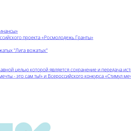
финансы»
оссийского проекта «Росмолодежь.Гранты»
жатых "Лига вожатых"
главной целью которой является сохранение и передача ис
ты - это сам ты!» и Всероссийского конкурса «Стимул мечт