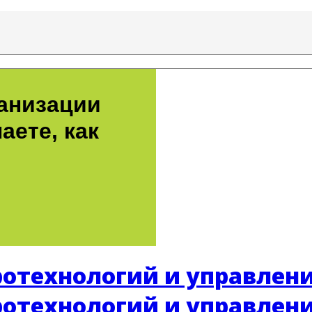
ганизации
аете, как