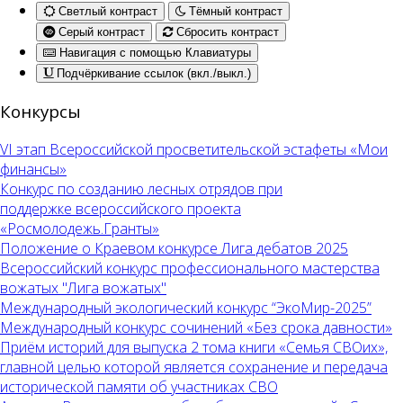
Светлый контраст
Тёмный контраст
Серый контраст
Сбросить контраст
Навигация с помощью Клавиатуры
Подчёркивание ссылок (вкл./выкл.)
Конкурсы
VI этап Всероссийской просветительской эстафеты «Мои
финансы»
Конкурс по созданию лесных отрядов при
поддержке всероссийского проекта
«Росмолодежь.Гранты»
Положение о Краевом конкурсе Лига дебатов 2025
Всероссийский конкурс профессионального мастерства
вожатых "Лига вожатых"
Международный экологический конкурс “ЭкоМир-2025”
Международный конкурс сочинений «Без срока давности»
Приём историй для выпуска 2 тома книги «Семья СВОих»,
главной целью которой является сохранение и передача
исторической памяти об участниках СВО