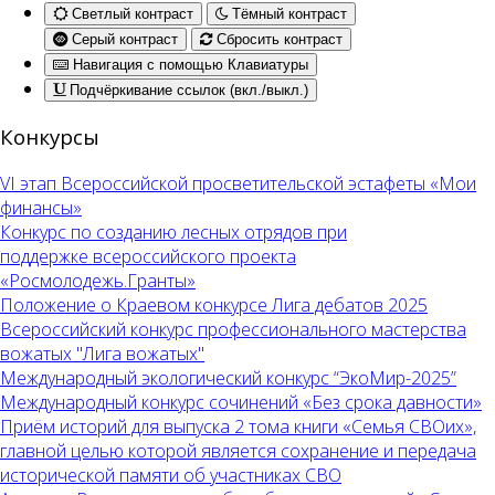
Светлый контраст
Тёмный контраст
Серый контраст
Сбросить контраст
Навигация с помощью Клавиатуры
Подчёркивание ссылок (вкл./выкл.)
Конкурсы
VI этап Всероссийской просветительской эстафеты «Мои
финансы»
Конкурс по созданию лесных отрядов при
поддержке всероссийского проекта
«Росмолодежь.Гранты»
Положение о Краевом конкурсе Лига дебатов 2025
Всероссийский конкурс профессионального мастерства
вожатых "Лига вожатых"
Международный экологический конкурс “ЭкоМир-2025”
Международный конкурс сочинений «Без срока давности»
Приём историй для выпуска 2 тома книги «Семья СВОих»,
главной целью которой является сохранение и передача
исторической памяти об участниках СВО