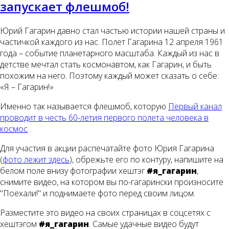
запускает флешмоб!
Юрий Гагарин давно стал частью истории нашей страны и
частичкой каждого из нас. Полет Гагарина 12 апреля 1961
года – событие планетарного масштаба. Каждый из нас в
детстве мечтал стать космонавтом, как Гагарин, и быть
похожим на него. Поэтому каждый может сказать о себе:
«Я – Гагарин!»
Именно так называется флешмоб, которую
Первый канал
проводит в честь 60-летия первого полета человека в
космос
.
Для участия в акции распечатайте фото Юрия Гагарина
(
фото лежит здесь
), обрежьте его по контуру, напишите на
белом поле внизу фотографии хештэг
#я_гагарин
,
снимите видео, на котором вы по-гагарински произносите
"Поехали!" и поднимаете фото перед своим лицом.
Разместите это видео на своих страницах в соцсетях с
хештэгом
#я_гагарин
. Самые удачные видео будут