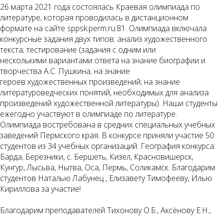
26 марта 2021 года состоялась Краевая олимпиада по
литературе, которая проводилась в дистанционном
формате на сайте sppsk.perm.ru:81. Олимпиада включала
конкурсные задания двух типов: анализ художественного
текста; тестирование (задания с одним или
несколькими вариантами ответа на знание биографии и
творчества А.С. Пушкина; на знание
героев художественных произведений; на знание
литературоведческих понятий, необходимых для анализа
произведений художественной литературы). Наши студенты
ежегодно участвуют в олимпиаде по литературе.
Олимпиада востребована в средних специальных учебных
заведений Пермского края. В конкурсе приняли участие 50
студентов из 34 учебных организаций. География конкурса:
Барда, Березники, с. Бершеть, Кизел, Красновишерск,
Кунгур, Лысьва, Нытва, Оса, Пермь, Соликамск. Благодарим
студентов Наталью Лабунец , Елизавету Тимофееву, Илью
Кириллова за участие!
Благодарим преподавателей Тихонову О.Б., Аксёнову Е.Н.,