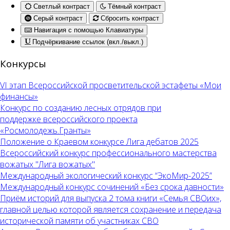
Светлый контраст
Тёмный контраст
Серый контраст
Сбросить контраст
Навигация с помощью Клавиатуры
Подчёркивание ссылок (вкл./выкл.)
Конкурсы
VI этап Всероссийской просветительской эстафеты «Мои
финансы»
Конкурс по созданию лесных отрядов при
поддержке всероссийского проекта
«Росмолодежь.Гранты»
Положение о Краевом конкурсе Лига дебатов 2025
Всероссийский конкурс профессионального мастерства
вожатых "Лига вожатых"
Международный экологический конкурс “ЭкоМир-2025”
Международный конкурс сочинений «Без срока давности»
Приём историй для выпуска 2 тома книги «Семья СВОих»,
главной целью которой является сохранение и передача
исторической памяти об участниках СВО