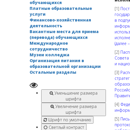
обучающихся
Платные образовательные
[1]
Пост
услуги
госуда
Финансово-хозяйственная
в подпу
деятельность
информ
Вакантные места для приема
использ
(перевода) обучающихся
исполне
Международное
(далее 
сотрудничество
[2]
Пасп
Музеи колледжа
Совета 
Организация питания в
и нацио
образовательной организации
Остальные разделы
[3]
Расп
страте
образов
Российс
Уменьшение размера
Правите
шрифта
[4]
Феде
Увеличение размера
информ
шрифта
[5]
Пись
Шрифт по умолчанию
протоко
Светлый контраст