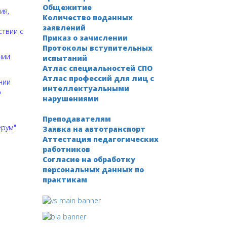
Общежитие
ия,
Количество поданных
заявлений
твии с
Приказ о зачислении
Протоколы вступительных
нии
испытаний
Атлас специальностей СПО
Атлас профессий для лиц с
нии
интеллектуальными
ю
нарушениями
Преподавателям
ерум
"
Заявка на автотранспорт
Аттестация педагогических
работников
Согласие на обработку
персональных данных по
практикам