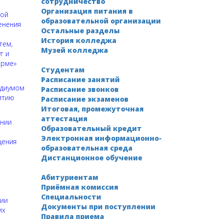
сотрудничество
Организация питания в
ной
образовательной организации
енения
Остальные разделы
История колледжа
тем,
Музей колледжа
г и
орме»
Студентам
Расписание занятий
идиумом
Расписание звонков
итию
Расписание экзаменов
Итоговая, промежуточная
аттестация
ении
Образовательный кредит
Электронная информационно-
щения
образовательная среда
Дистанционное обучение
Абитуриентам
Приёмная комиссия
Специальности
нии
Документы при поступлении
их
Правила приема