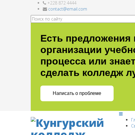
+228 872 4444
Шаблоны Joomla 3
тут
contact@email.com
Есть предложения 
организации учебн
процесса или знает
сделать колледж л
Написать о проблеме
Г
С