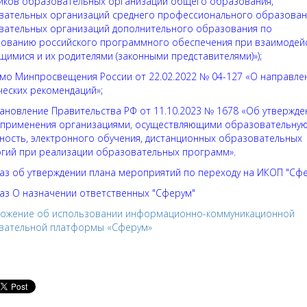
иков образовательных организаций общего образования,
вательных организаций среднего профессионального образован
вательных организаций дополнительного образования по
зованию российского программного обеспечения при взаимодейс
имися и их родителями (законными представителями)»)
;
мо Минпросвещения России от 22.02.2022 № 04-127 «О направле
ческих рекомендаций»
;
ановление Правительства РФ от 11.10.2023 № 1678 «Об утвержде
 применения организациями, осуществляющими образовательну
ность, электронного обучения, дистанционных образовательных
огий при реализации образовательных программ»
.
аз об утверждении плана мероприятий по переходу на ИКОП "Сф
аз О назначении ответственных "Сферум
"
ожение об использовании информационно-коммуникационной
вательной платформы «Сферум»