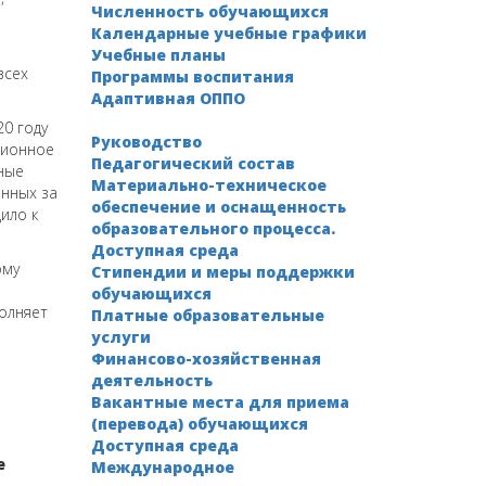
Численность обучающихся
Календарные учебные графики
Учебные планы
всех
Программы воспитания
Адаптивная ОППО
0 году
Руководство
ционное
Педагогический состав
ные
Материально-техническое
анных за
обеспечение и оснащенность
ило к
образовательного процесса.
Доступная среда
ому
Стипендии и меры поддержки
обучающихся
олняет
Платные образовательные
услуги
Финансово-хозяйственная
деятельность
Вакантные места для приема
(перевода) обучающихся
Доступная среда
е
Международное