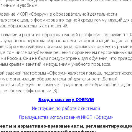
гичным и удобным.
зование ИКОП «Сферум» в образовательной деятельности
вляется с целью формирования единой среды коммуникаций для 
иков образовательных отношений.
создании и развитии образовательной платформы возникли в 202
вынужденного перехода образовательных организаций на дистан
ие. Образовательным организациям пришлось применять различ
, в том числе зарубежные решения с хранением персональных д
ми России. Они не были предусмотрены для обучения, что привод
ным срывам занятий и нарушениям учебного процесса.
ой задачей платформы «Сферум» является помощь педагогическ
ку в организации образовательной деятельности. Данный
ательный ресурс не заменяет традиционное образование, а доп
елает более эффективным [3].
Вход в систему СФЕРУМ
Инструкция по работе с системой
Преимущества использования ИКОП «Сферум»
енты и нормативно-правовые акты, регламентирующи
ьзование коммуникационной платформы