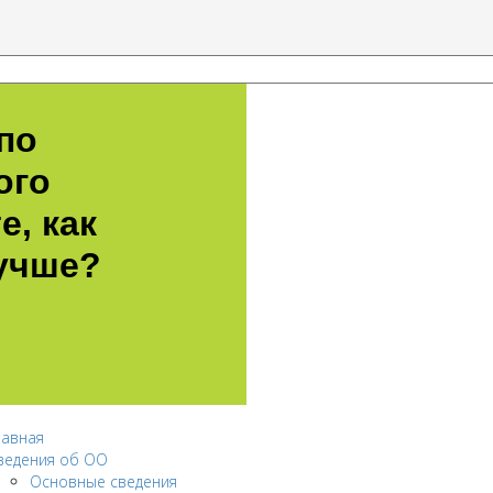
по
ого
е, как
учше?
лавная
ведения об ОО
Основные сведения