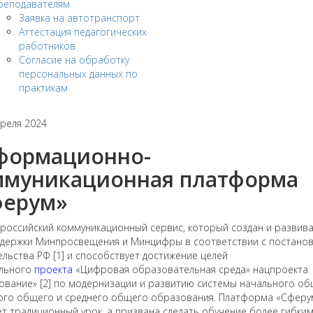
реподавателям
Заявка на автотранспорт
Аттестация педагогических
работников
Согласие на обработку
персональных данных по
практикам
преля 2024
формационно-
ммуникационная платформа
ферум»
оссийский коммуникационный сервис, который создан и развива
ддержки Минпросвещения и Минцифры в соответствии с постано
льства РФ [1] и способствует достижение целей
льного
проекта
«Цифровая образовательная среда» нацпроекта
вание» [2] по модернизации и развитию системы начального об
ого общего и среднего общего образования. Платформа «Сферу
т традиционный урок, а призвана сделать обучение более гибким