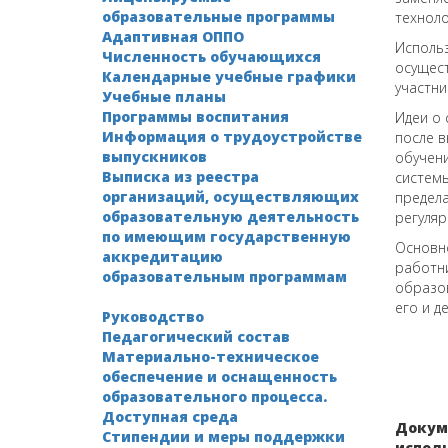
образовательные программы
техноло
Адаптивная ОППО
Исполь
Численность обучающихся
осущест
Календарные учебные графики
участн
Учебные планы
Программы воспитания
Идеи о 
Информация о трудоустройстве
после 
выпускников
обучен
Выписка из реестра
системы
организаций, осуществляющих
предела
образовательную деятельность
регуляр
по имеющим государственную
Основн
аккредитацию
работни
образовательным программам
образов
его и д
Руководство
Педагогический состав
Материально-техническое
обеспечение и оснащенность
образовательного процесса.
Доступная среда
Докум
Стипендии и меры поддержки
испол