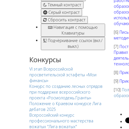
работн
Тёмный контраст
образо
образо
Серый контраст
исполь
Сбросить контраст
обучающ
Навигация с помощью
[6]
Пись
Клавиатуры
методи
Подчёркивание ссылок (вкл./
выкл.)
[7]
Пост
Правил
Конкурсы
деятель
технол
VI этап Всероссийской
[8]
Прик
просветительской эстафеты «Мои
финансы»
[9]
Прик
Конкурс по созданию лесных отрядов
[10]
Пол
при поддержке всероссийского
образо
проекта «Росмолодежь.Гранты»
Положение о Краевом конкурсе Лига
дебатов 2025
Всероссийский конкурс
профессионального мастерства
вожатых "Лига вожатых"