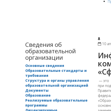
П
Сведения об
10 а
образовательной
Ин
организации
ко
Основные сведения
«С
Образовательные стандарты и
требования
Структура и органы управления
— это р
образовательной организацией
при по
Документы
Правите
Образование
федера
Реализуемые образовательные
«Образо
программы
основн
Лицензируемые
заменяе