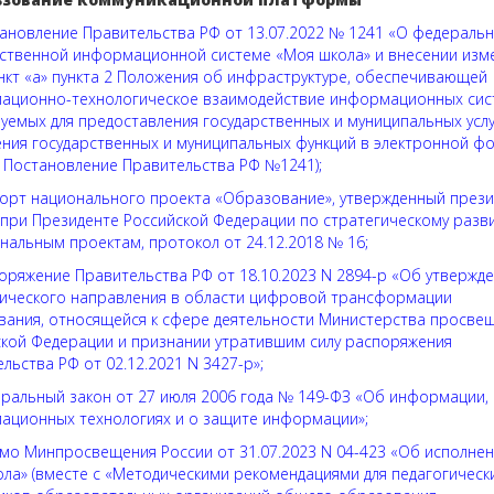
ановление Правительства РФ от 13.07.2022 № 1241 «О федераль
рственной информационной системе «Моя школа» и внесении изм
нкт «а» пункта 2 Положения об инфраструктуре, обеспечивающей
ационно-технологическое взаимодействие информационных сис
уемых для предоставления государственных и муниципальных услу
ния государственных и муниципальных функций в электронной ф
– Постановление Правительства РФ №1241)
;
орт национального проекта «Образование», утвержденный през
при Президенте Российской Федерации по стратегическому разв
нальным проектам, протокол от 24.12.2018 № 16
;
оряжение Правительства РФ от 18.10.2023 N 2894-р «Об утвержд
гического направления в области цифровой трансформации
ания, относящейся к сфере деятельности Министерства просве
кой Федерации и признании утратившим силу распоряжения
льства РФ от 02.12.2021 N 3427-р»
;
ральный закон от 27 июля 2006 года № 149-ФЗ «Об информации,
ационных технологиях и о защите информации»
;
мо Минпросвещения России от 31.07.2023 N 04-423 «Об исполне
ла» (вместе с «Методическими рекомендациями для педагогическ