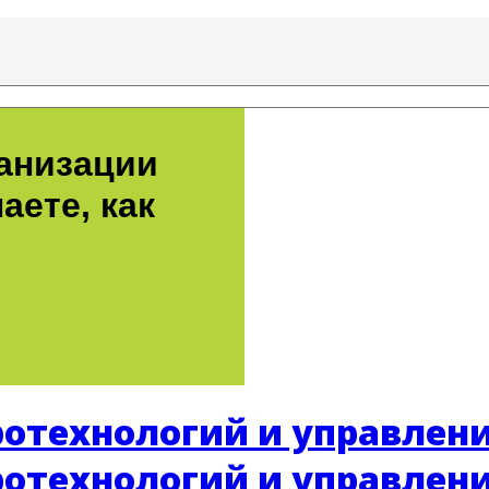
ганизации
аете, как