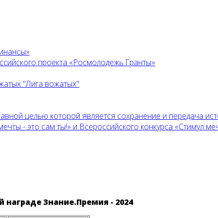
финансы»
оссийского проекта «Росмолодежь.Гранты»
жатых "Лига вожатых"
главной целью которой является сохранение и передача ис
ты - это сам ты!» и Всероссийского конкурса «Стимул мечт
награде Знание.Премия - 2024